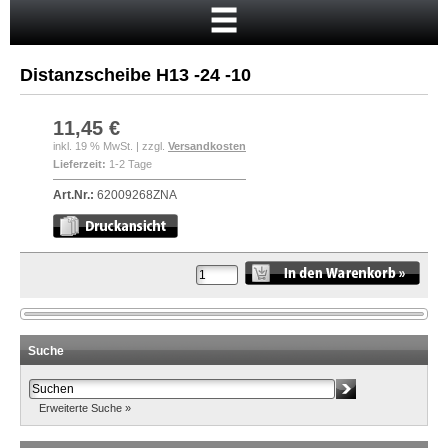
Startseite
Warenkorb
Distanzscheibe H13 -24 -10
Mein Konto
Neukunde?
11,45 €
inkl. 19 % MwSt. | zzgl.
Versandkosten
Kasse
Lieferzeit:
1-2 Tage
Anmelden
Art.Nr.:
62009268ZNA
Suche
Erweiterte Suche »