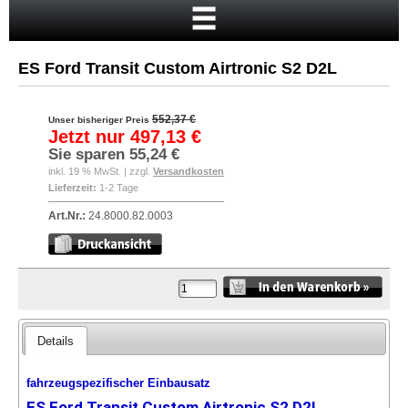
Startseite
Warenkorb
ES Ford Transit Custom Airtronic S2 D2L
Mein Konto
Neukunde?
552,37 €
Unser bisheriger Preis
Jetzt nur
497,13 €
Kasse
Sie sparen
55,24 €
inkl. 19 % MwSt. | zzgl.
Versandkosten
Anmelden
Lieferzeit:
1-2 Tage
Art.Nr.:
24.8000.82.0003
Details
fahrzeugspezifischer Einbausatz
ES Ford Transit Custom Airtronic S2 D2L