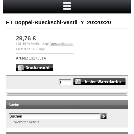
Startseite
Warenkorb
ET Doppel-Rueckschl-Ventil_Y_20x20x20
Mein Konto
Neukunde?
29,76 €
inkl. 19 % MwSt. | zzgl.
Versandkosten
Kasse
Lieferzeit:
1-2 Tage
Anmelden
Art.Nr.:
1327551A
Suche
Erweiterte Suche »