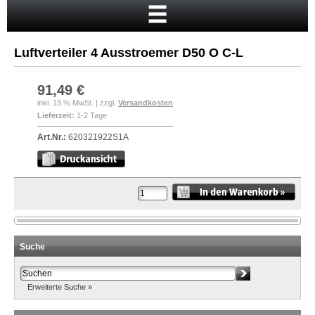
Startseite
Warenkorb
Luftverteiler 4 Ausstroemer D50 O C-L
Mein Konto
Neukunde?
91,49 €
inkl. 19 % MwSt. | zzgl.
Versandkosten
Kasse
Lieferzeit:
1-2 Tage
Anmelden
Art.Nr.:
620321922S1A
Suche
Erweiterte Suche »