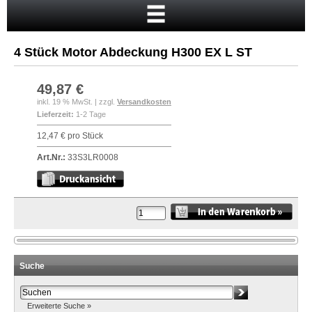
Startseite
Warenkorb
4 Stück Motor Abdeckung H300 EX L ST
Mein Konto
Neukunde?
49,87 €
inkl. 19 % MwSt. | zzgl.
Versandkosten
Kasse
Lieferzeit:
1-2 Tage
Anmelden
12,47 € pro Stück
Art.Nr.:
33S3LR0008
Suche
Erweiterte Suche »