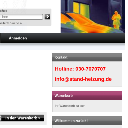
che:
eiterte Suche »
Anmelden
Kontakt
Hotline:
030-7070707
info@stand-heizung.de
Warenkorb
Ihr Warenkorb ist leer.
Willkommen zurück!