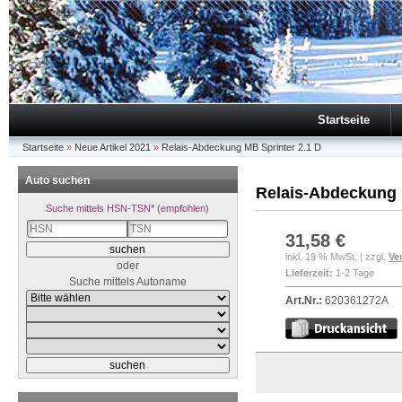
Startseite
Startseite
»
Neue Artikel 2021
»
Relais-Abdeckung MB Sprinter 2.1 D
Auto suchen
Relais-Abdeckung 
Suche mittels HSN-TSN* (empfohlen)
31,58 €
inkl. 19 % MwSt. | zzgl.
Ve
oder
Lieferzeit:
1-2 Tage
Suche mittels Autoname
Art.Nr.:
620361272A