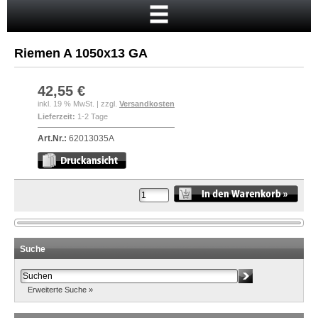
Startseite
Warenkorb
Riemen A 1050x13 GA
Mein Konto
Neukunde?
42,55 €
inkl. 19 % MwSt. | zzgl.
Versandkosten
Kasse
Lieferzeit:
1-2 Tage
Anmelden
Art.Nr.:
62013035A
Suche
Erweiterte Suche »