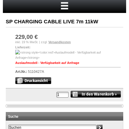
Startseite
Warenkorb
SP CHARGING CABLE LIVE 7m 11kW
Mein Konto
Neukunde?
229,00 €
inkl. 19 % MwSt. | zzgl.
Versandkosten
Kasse
Lieferzeit:
Anmelden
Auslaufmodell - Verfügbarkeit auf Anfrage
Art.Nr.:
5110427A
Suche