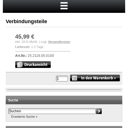
Startseite
Warenkorb
Verbindungsteile
Mein Konto
Neukunde?
45,99 €
inkl. 19 % MwSt. | zzgl.
Versandkosten
Kasse
Lieferzeit:
1-2 Tage
Anmelden
Art.Nr.:
25.2116.05.0100
Suche
Erweiterte Suche »