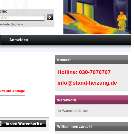
che:
eiterte Suche »
Anmelden
Kontakt
Hotline:
030-7070707
info@stand-heizung.de
keit auf Anfrage
Warenkorb
Ihr Warenkorb ist leer.
Willkommen zurück!