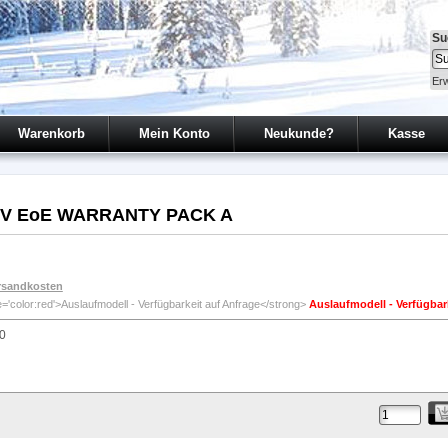
Su
Erw
Warenkorb
Mein Konto
Neukunde?
Kasse
12V EoE WARRANTY PACK A
rsandkosten
Auslaufmodell - Verfügbar
0