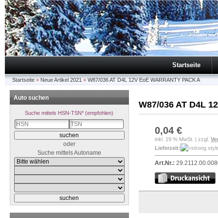
Startseite
Startseite
»
Neue Artikel 2021
»
W87/036 AT D4L 12V EoE WARRANTY PACK A
Auto suchen
W87/036 AT D4L 
Suche mittels HSN-TSN* (empfohlen)
0,04 €
inkl. 19 % MwSt. | zzgl.
Ve
oder
Lieferzeit:
Suche mittels Autoname
Art.Nr.:
29.2112.00.008