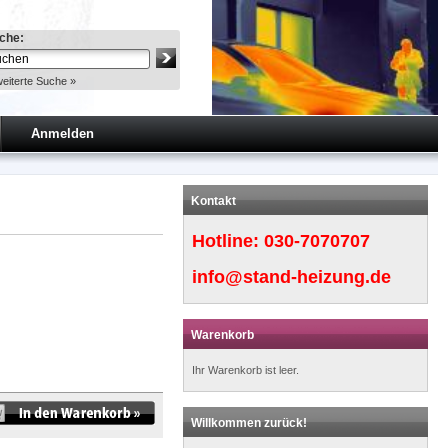
che:
eiterte Suche »
Anmelden
Kontakt
Hotline:
030-7070707
info@stand-heizung.de
Warenkorb
Ihr Warenkorb ist leer.
Willkommen zurück!