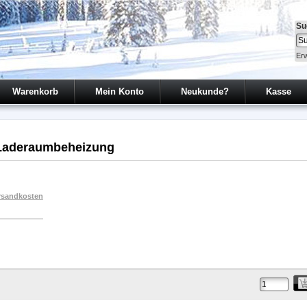
Su
Erw
Warenkorb
Mein Konto
Neukunde?
Kasse
_Laderaumbeheizung
rsandkosten