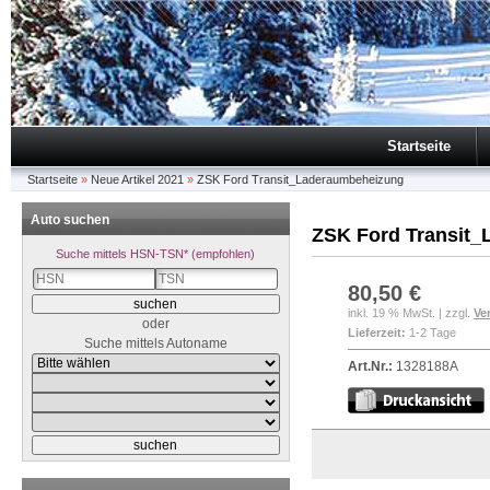
Startseite
Startseite
»
Neue Artikel 2021
»
ZSK Ford Transit_Laderaumbeheizung
Auto suchen
ZSK Ford Transit
Suche mittels HSN-TSN* (empfohlen)
80,50 €
inkl. 19 % MwSt. | zzgl.
Ve
oder
Lieferzeit:
1-2 Tage
Suche mittels Autoname
Art.Nr.:
1328188A