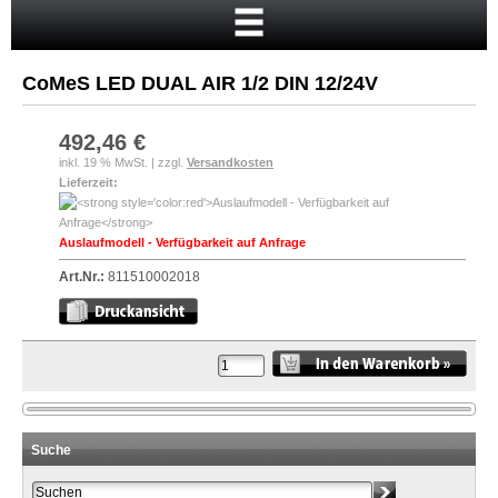
Startseite
Warenkorb
CoMeS LED DUAL AIR 1/2 DIN 12/24V
Mein Konto
Neukunde?
492,46 €
inkl. 19 % MwSt. | zzgl.
Versandkosten
Kasse
Lieferzeit:
Anmelden
Auslaufmodell - Verfügbarkeit auf Anfrage
Art.Nr.:
811510002018
Suche