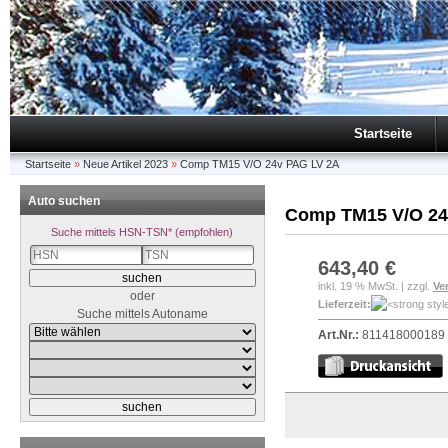
Startseite
Startseite
»
Neue Artikel 2023
»
Comp TM15 V/O 24v PAG LV 2A
Auto suchen
Comp TM15 V/O 24
Suche mittels HSN-TSN* (empfohlen)
643,40 €
inkl. 19 % MwSt. | zzgl.
Ve
oder
Lieferzeit:
Suche mittels Autoname
Art.Nr.:
811418000189