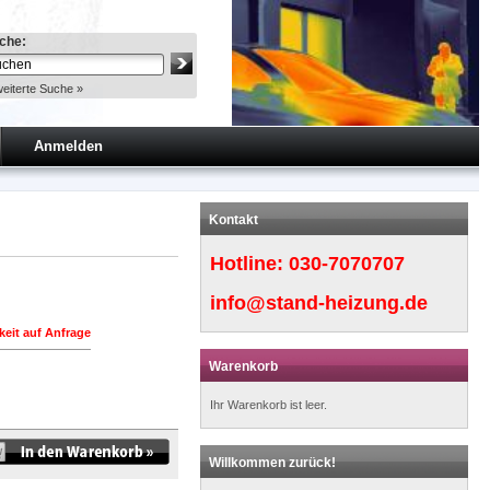
che:
eiterte Suche »
Anmelden
Kontakt
Hotline:
030-7070707
info@stand-heizung.de
keit auf Anfrage
Warenkorb
Ihr Warenkorb ist leer.
Willkommen zurück!