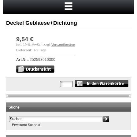
Startseite
Warenkorb
Deckel Geblaese+Dichtung
Mein Konto
Neukunde?
9,54 €
inkl. 19 % MwSt. | zzgl.
Versandkosten
Kasse
Lieferzeit:
1-2 Tage
Anmelden
Art.Nr.:
252598010300
Suche
Erweiterte Suche »