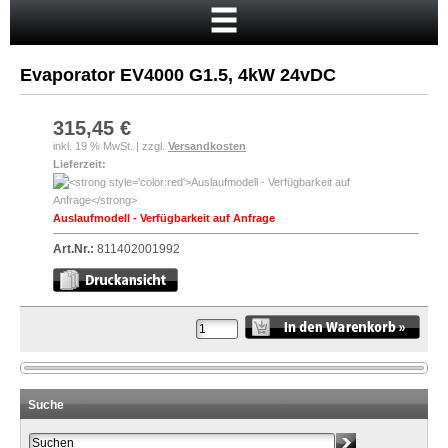
Startseite
Warenkorb
Evaporator EV4000 G1.5, 4kW 24vDC
Mein Konto
Neukunde?
315,45 €
inkl. 19 % MwSt. | zzgl.
Versandkosten
Kasse
Lieferzeit:
Anmelden
Auslaufmodell - Verfügbarkeit auf Anfrage
Art.Nr.:
811402001992
Suche