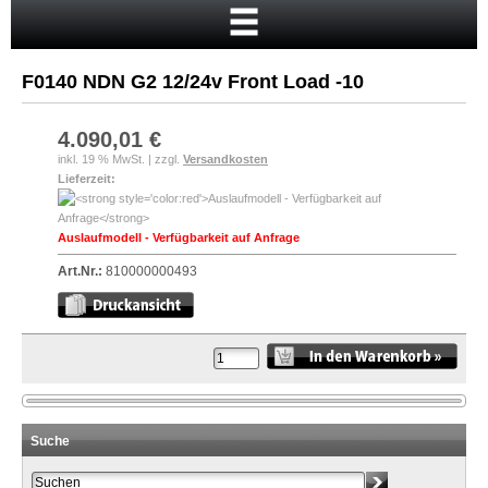
Startseite
Warenkorb
F0140 NDN G2 12/24v Front Load -10
Mein Konto
Neukunde?
4.090,01 €
inkl. 19 % MwSt. | zzgl.
Versandkosten
Kasse
Lieferzeit:
Anmelden
Auslaufmodell - Verfügbarkeit auf Anfrage
Art.Nr.:
810000000493
Suche