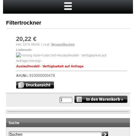
Startseite
Warenkorb
Filtertrockner
Mein Konto
Neukunde?
20,22 €
inkl. 19 % MwSt. | zzgl.
Versandkosten
Kasse
Lieferzeit:
Anmelden
Auslaufmodell - Verfügbarkeit auf Anfrage
Art.Nr.:
810000000478
Suche