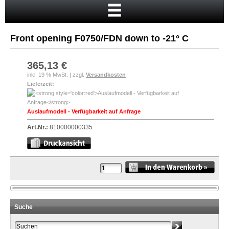
Startseite
Warenkorb
Front opening F0750/FDN down to -21° C
Mein Konto
Neukunde?
365,13 €
inkl. 19 % MwSt. | zzgl.
Versandkosten
Kasse
Lieferzeit:
Anmelden
Auslaufmodell - Verfügbarkeit auf Anfrage
Art.Nr.:
810000000335
Suche