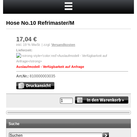
Startseite
Warenkorb
Hose No.10 Refrimaster/M
Mein Konto
Neukunde?
17,04 €
inkl. 19 % MwSt. | zzgl.
Versandkosten
Kasse
Lieferzeit:
Anmelden
Auslaufmodell - Verfügbarkeit auf Anfrage
Art.Nr.:
810000003035
Suche