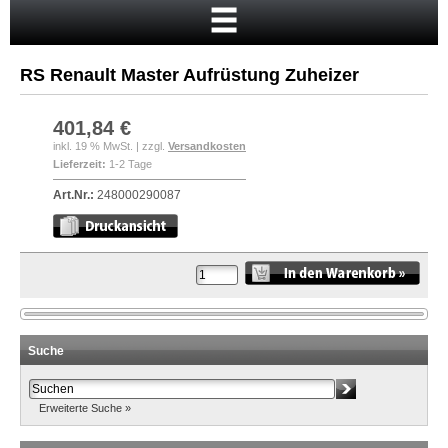
Startseite
Warenkorb
RS Renault Master Aufrüstung Zuheizer
Mein Konto
Neukunde?
401,84 €
inkl. 19 % MwSt. | zzgl.
Versandkosten
Kasse
Lieferzeit:
1-2 Tage
Anmelden
Art.Nr.:
248000290087
Suche
Erweiterte Suche »