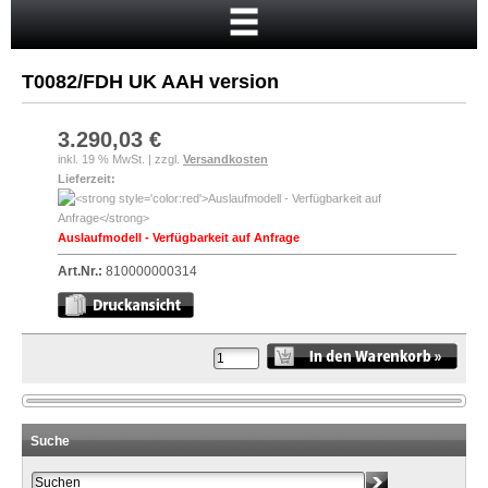
Startseite
Warenkorb
T0082/FDH UK AAH version
Mein Konto
Neukunde?
3.290,03 €
inkl. 19 % MwSt. | zzgl.
Versandkosten
Kasse
Lieferzeit:
Anmelden
Auslaufmodell - Verfügbarkeit auf Anfrage
Art.Nr.:
810000000314
Suche