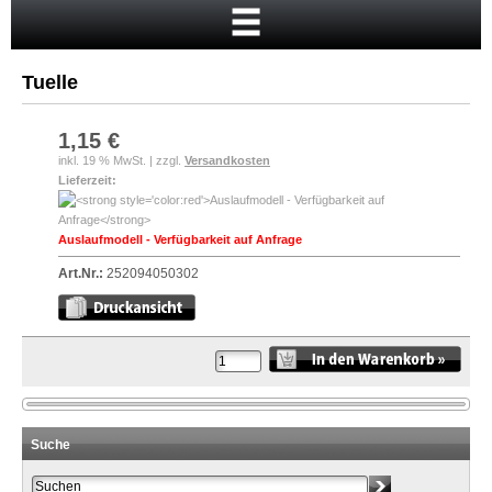
Startseite
Warenkorb
Tuelle
Mein Konto
Neukunde?
1,15 €
inkl. 19 % MwSt. | zzgl.
Versandkosten
Kasse
Lieferzeit:
Anmelden
Auslaufmodell - Verfügbarkeit auf Anfrage
Art.Nr.:
252094050302
Suche