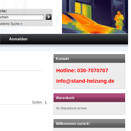
che:
eiterte Suche »
Anmelden
Kontakt
Hotline:
030-7070707
info@stand-heizung.de
Warenkorb
Seiten:
1
Ihr Warenkorb ist leer.
Willkommen zurück!