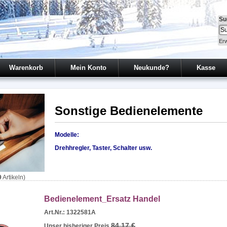
Su
Erw
Warenkorb
Mein Konto
Neukunde?
Kasse
Sonstige Bedienelemente
Modelle:
Drehhregler, Taster, Schalter usw.
9
Artikeln)
Bedienelement_Ersatz Handel
Art.Nr.: 1322581A
84,17 €
Unser bisheriger Preis