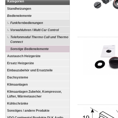
Kategorien
Standheizungen
Bedienelemente
Funkfernbedienungen
Vorwahluhren / Multi Car Control
Telefonmodul Thermo Call und Thermo
Connect
Sonstige Bedienelemente
Austausch Heizgeräte
Ersatz Heizgeräte
Einbauzubehör und Ersatzteile
Dachsysteme
Klimaanlagen
Klimaanlagen Zubehör, Kompressor,
Lüfter, Wärmetauscher
Kühlschränke
Sonstiges / andere Produkte
VDO Continental Produkte DLK Audio