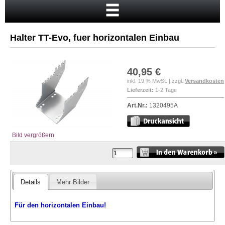
Startseite
Warenkorb
Halter TT-Evo, fuer horizontalen Einbau
Mein Konto
Neukunde?
40,95 €
Kasse
inkl. 19 % MwSt. | zzgl.
Versandkosten
Lieferzeit:
1-2 Tage
Anmelden
Art.Nr.:
1320495A
Bild vergrößern
Details
Mehr Bilder
Für den horizontalen Einbau!