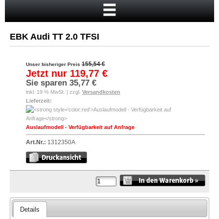
Startseite
Warenkorb
EBK Audi TT 2.0 TFSI
Mein Konto
Neukunde?
155,54 €
Unser bisheriger Preis
Jetzt nur
119,77 €
Kasse
Sie sparen
35,77 €
inkl. 19 % MwSt. | zzgl.
Versandkosten
Anmelden
Lieferzeit:
Auslaufmodell - Verfügbarkeit auf Anfrage
Art.Nr.:
1312350A
Details