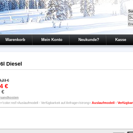
Su
Erw
Warenkorb
Mein Konto
Neukunde?
Kasse
6l Diesel
8,23 €
4 €
 €
rsandkosten
Auslaufmodell - Verfügbar