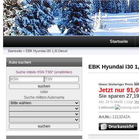
Startseite
Startseite
»
EBK Hyundai i30 1,6l Diesel
Auto suchen
EBK Hyundai i30 1,
Suche mittels HSN-TSN* (empfohlen)
11
Unser bisheriger Preis
Jetzt nur
91,0
oder
Sie sparen
27,19
Suche mittels Autoname
inkl. 19 % MwSt. | zzgl.
Ve
Lieferzeit:
Art.Nr.:
1313242A