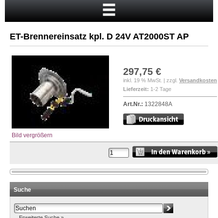
Startseite
Warenkorb
ET-Brennereinsatz kpl. D 24V AT2000ST AP
Mein Konto
Neukunde?
297,75 €
Kasse
inkl. 19 % MwSt. | zzgl.
Versandkosten
Lieferzeit:
1-2 Tage
Anmelden
Art.Nr.:
1322848A
Bild vergrößern
Suche
Erweiterte Suche »