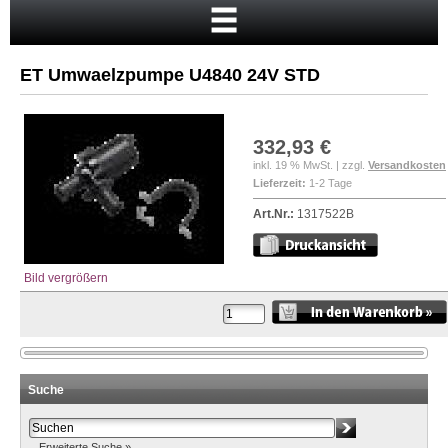
Startseite
Warenkorb
ET Umwaelzpumpe U4840 24V STD
Mein Konto
Neukunde?
332,93 €
Kasse
inkl. 19 % MwSt. | zzgl.
Versandkosten
Lieferzeit:
1-2 Tage
Anmelden
Art.Nr.:
1317522B
Bild vergrößern
Suche
Erweiterte Suche »