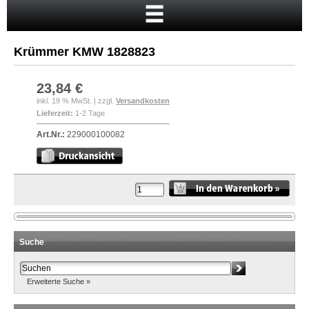
Startseite
Warenkorb
Krümmer KMW 1828823
Mein Konto
Neukunde?
23,84 €
inkl. 19 % MwSt. | zzgl.
Versandkosten
Kasse
Lieferzeit:
1-2 Tage
Anmelden
Art.Nr.:
229000100082
Suche
Erweiterte Suche »