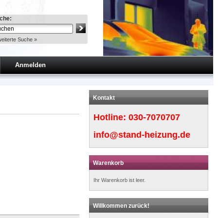
che:
eiterte Suche »
Anmelden
Kontakt
Hotline:
030-7070707
info@stand-heizung.de
Warenkorb
Ihr Warenkorb ist leer.
Willkommen zurück!