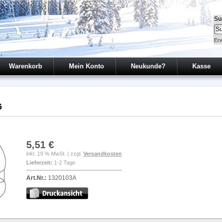
Su
Erw
Warenkorb
Mein Konto
Neukunde?
Kasse
6
5,51 €
inkl. 19 % MwSt. | zzgl.
Versandkosten
Lieferzeit:
1-2 Tage
Art.Nr.:
1320103A