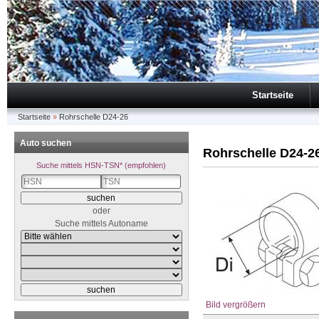
Startseite
Startseite
»
Rohrschelle D24-26
Auto suchen
Rohrschelle D24-2
Suche mittels HSN-TSN* (empfohlen)
oder
Suche mittels Autoname
Bild vergrößern