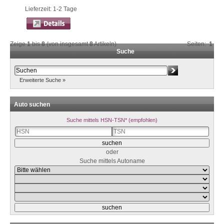
Lieferzeit: 1-2 Tage
Zeige
1
bis
8
(von insgesamt
8
Artikeln)
Seiten:
1
Suche
Erweiterte Suche »
Auto suchen
Suche mittels HSN-TSN* (empfohlen)
oder
Suche mittels Autoname