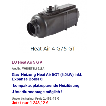
LU Heat Air 5 G A
Art.Nr.: WHSETSL6511A
Gas- Heizung Heat Air 5GT (5,0
kW) inkl.
Expanse Boiler 8l
-kompakte, platzsparende Heizlösung
-Unterflurmontage möglich !
1.462,49 €
Unser bisheriger Preis
Jetzt nur
1.243,12 €