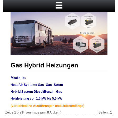
Startseite
Warenkorb
Mein Konto
Neukunde?
Kasse
Anmelden
Gas Hybrid Heizungen
​Modelle:
Heat Air Systeme Gas- Gas- Strom
Hybrid System Diesel/Benzin- Gas
Heizleistung von 1,5 kW bis 5,5 kW
(verschiedene Ausführungen und Lieferumfänge)
Zeige
1
bis
8
(von insgesamt
8
Artikeln)
Seiten:
1