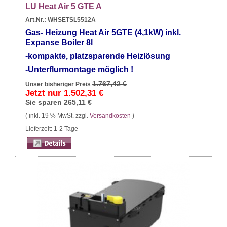
LU Heat Air 5 GTE A
Art.Nr.: WHSETSL5512A
Gas- Heizung Heat Air 5GTE (4,1
kW) inkl.
Expanse Boiler 8l
-kompakte, platzsparende Heizlösung
-Unterflurmontage möglich !
1.767,42 €
Unser bisheriger Preis
Jetzt nur
1.502,31 €
Sie sparen
265,11 €
( inkl. 19 % MwSt. zzgl.
Versandkosten
)
Lieferzeit: 1-2 Tage