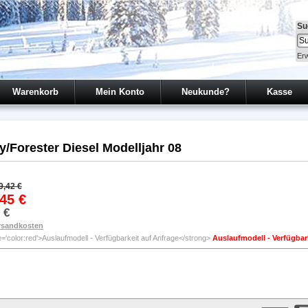
Su
Erw
Warenkorb
Mein Konto
Neukunde?
Kasse
/Forester Diesel Modelljahr 08
9,42 €
45 €
 €
rsandkosten
Auslaufmodell - Verfügbar