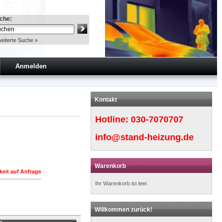
che:
eiterte Suche »
Anmelden
Kontakt
Hotline:
030-7070707
info@stand-heizung.de
Warenkorb
keit auf Anfrage
Ihr Warenkorb ist leer.
Willkommen zurück!