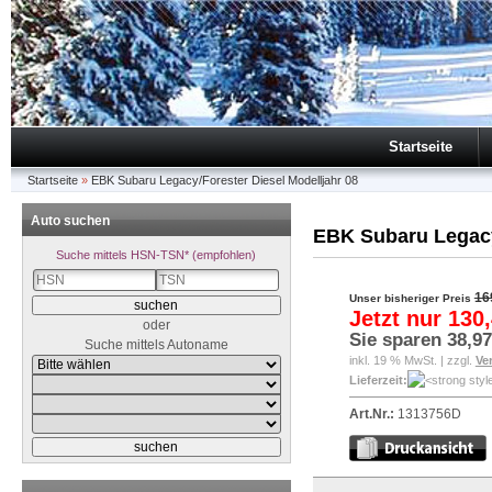
Startseite
Startseite
»
EBK Subaru Legacy/Forester Diesel Modelljahr 08
Auto suchen
EBK Subaru Legacy
Suche mittels HSN-TSN* (empfohlen)
16
Unser bisheriger Preis
Jetzt nur
130,
oder
Sie sparen
38,97
Suche mittels Autoname
inkl. 19 % MwSt. | zzgl.
Ve
Lieferzeit:
Art.Nr.:
1313756D